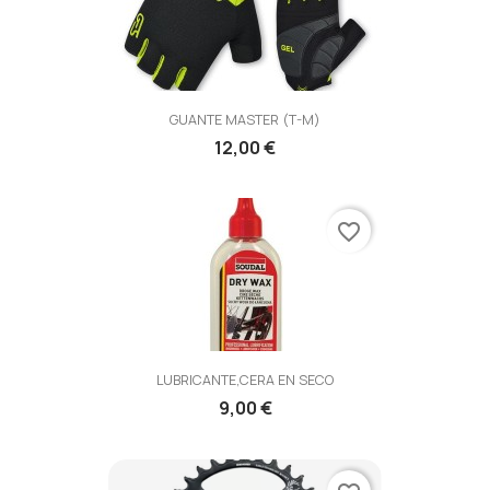
GUANTE MASTER (T-M)
12,00 €
favorite_border
LUBRICANTE,CERA EN SECO
9,00 €