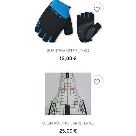
favorite_border
GUANTE MASTER (T-XL)
12,00 €
favorite_border
SILLIN ASIENTO CARRETERA...
25,00 €