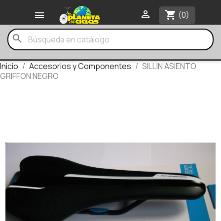

shopping_cart

(0)
search
Inicio
Accesorios y Componentes
SILLIN ASIENTO
GRIFFON NEGRO