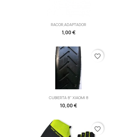
RACOR,ADAPTADOR
1,00 €
favorite_border
CUBIERTA 8" XIAOMI 8
10,00 €
favorite_border