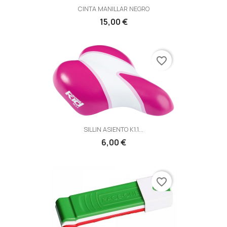
CINTA MANILLAR NEGRO
15,00 €
favorite_border
SILLIN ASIENTO K1.1...
6,00 €
favorite_border