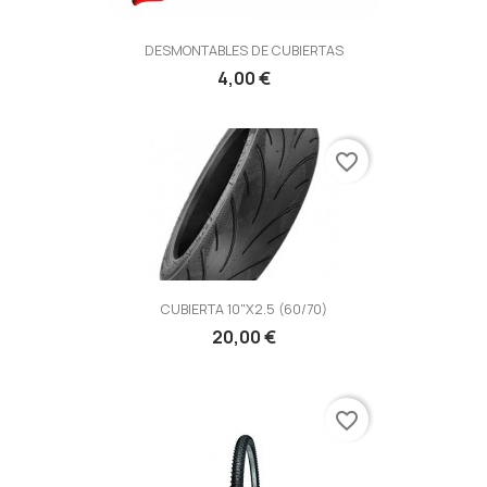
DESMONTABLES DE CUBIERTAS
4,00 €
favorite_border
CUBIERTA 10"X2.5 (60/70)
20,00 €
favorite_border