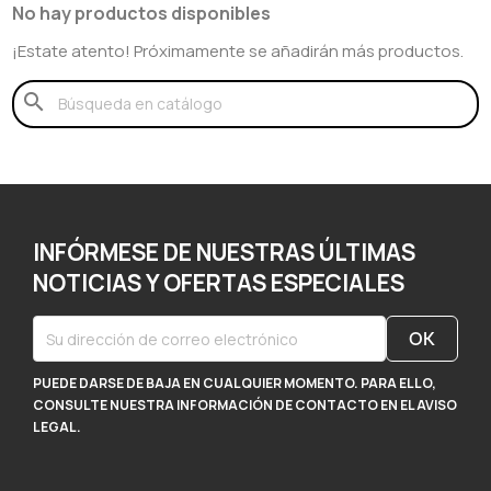
No hay productos disponibles
¡Estate atento! Próximamente se añadirán más productos.
search
INFÓRMESE DE NUESTRAS ÚLTIMAS
NOTICIAS Y OFERTAS ESPECIALES
PUEDE DARSE DE BAJA EN CUALQUIER MOMENTO. PARA ELLO,
CONSULTE NUESTRA INFORMACIÓN DE CONTACTO EN EL AVISO
LEGAL.