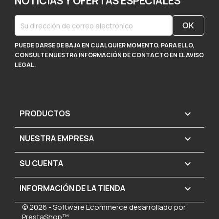
NOTICIAS Y OFERTAS ESPECIALES
PUEDE DARSE DE BAJA EN CUALQUIER MOMENTO. PARA ELLO,
CONSULTE NUESTRA INFORMACIÓN DE CONTACTO EN EL AVISO
LEGAL.
PRODUCTOS

NUESTRA EMPRESA

SU CUENTA

INFORMACIÓN DE LA TIENDA
keyboard_arrow_down
© 2026 - Software Ecommerce desarrollado por
PrestaShop™