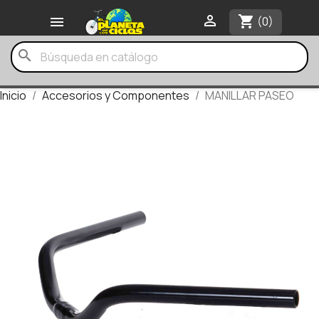

shopping_cart

(0)
search
Inicio
Accesorios y Componentes
MANILLAR PASEO