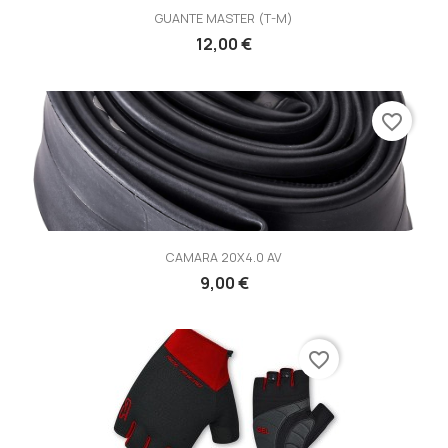
GUANTE MASTER (T-M)
12,00 €
favorite_border
CAMARA 20X4.0 AV
9,00 €
favorite_border