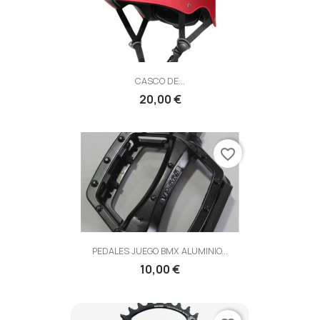
CASCO DE...
20,00 €
favorite_border
PEDALES JUEGO BMX ALUMINIO...
10,00 €