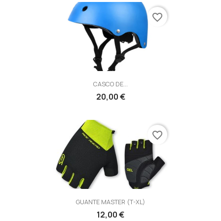
favorite_border
CASCO DE...
20,00 €
favorite_border
GUANTE MASTER (T-XL)
12,00 €